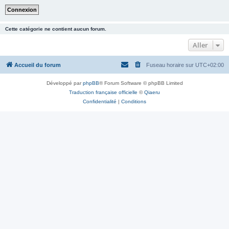
Cette catégorie ne contient aucun forum.
Aller
Accueil du forum
Fuseau horaire sur
UTC+02:00
Développé par
phpBB
® Forum Software © phpBB Limited
Traduction française officielle
©
Qiaeru
Confidentialité
|
Conditions