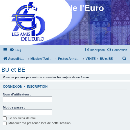
Les Amis de l'Euro
FAQ
Inscription
Connexion
R
Accueil du forum
Mission "Animation"
Petites Annonces
VENTE
BU et BE
e
BU et BE
c
Vous ne pouvez pas voir ou consulter les sujets de ce forum.
h
e
CONNEXION
•
INSCRIPTION
r
Nom d’utilisateur :
c
h
Mot de passe :
e
Se souvenir de moi
r
Masquer ma présence lors de cette session