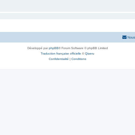
Nous
Développé par
phpBB
® Forum Software © phpBB Limited
Traduction française officielle
©
Qiaeru
Confidentialité
|
Conditions