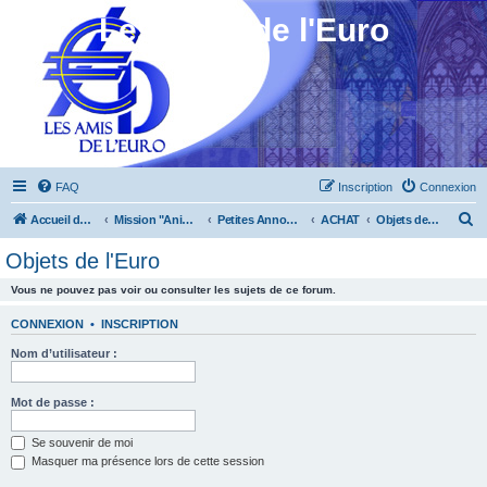
Les Amis de l'Euro
FAQ
Inscription
Connexion
R
Accueil du forum
Mission "Animation"
Petites Annonces
ACHAT
Objets de l'Euro
e
Objets de l'Euro
c
Vous ne pouvez pas voir ou consulter les sujets de ce forum.
h
e
CONNEXION
•
INSCRIPTION
r
Nom d’utilisateur :
c
h
Mot de passe :
e
Se souvenir de moi
r
Masquer ma présence lors de cette session