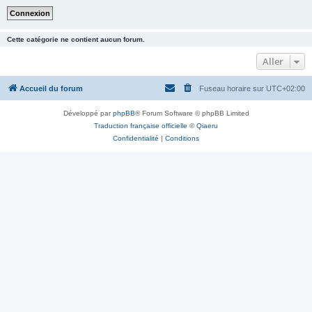
Cette catégorie ne contient aucun forum.
Aller
Accueil du forum
Fuseau horaire sur
UTC+02:00
Développé par
phpBB
® Forum Software © phpBB Limited
Traduction française officielle
©
Qiaeru
Confidentialité
|
Conditions