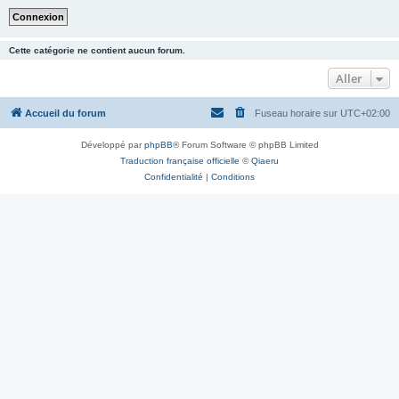
Cette catégorie ne contient aucun forum.
Aller
Accueil du forum
Fuseau horaire sur
UTC+02:00
Développé par
phpBB
® Forum Software © phpBB Limited
Traduction française officielle
©
Qiaeru
Confidentialité
|
Conditions