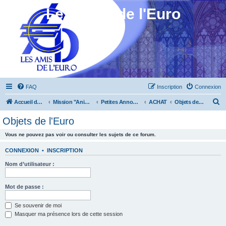
Les Amis de l'Euro
FAQ
Inscription
Connexion
R
Accueil du forum
Mission "Animation"
Petites Annonces
ACHAT
Objets de l'Euro
e
Objets de l'Euro
c
Vous ne pouvez pas voir ou consulter les sujets de ce forum.
h
e
CONNEXION
•
INSCRIPTION
r
Nom d’utilisateur :
c
h
Mot de passe :
e
Se souvenir de moi
r
Masquer ma présence lors de cette session