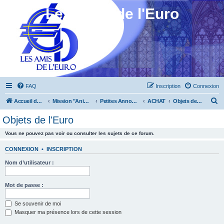
Les Amis de l'Euro
FAQ
Inscription
Connexion
R
Accueil du forum
Mission "Animation"
Petites Annonces
ACHAT
Objets de l'Euro
e
Objets de l'Euro
c
Vous ne pouvez pas voir ou consulter les sujets de ce forum.
h
e
CONNEXION
•
INSCRIPTION
r
Nom d’utilisateur :
c
h
Mot de passe :
e
Se souvenir de moi
r
Masquer ma présence lors de cette session