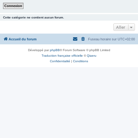
Cette catégorie ne contient aucun forum.
Aller
Accueil du forum
Fuseau horaire sur
UTC+02:00
Développé par
phpBB
® Forum Software © phpBB Limited
Traduction française officielle
©
Qiaeru
Confidentialité
|
Conditions