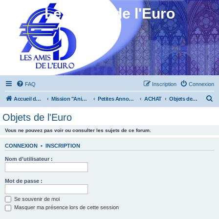
Les Amis de l'Euro
FAQ
Inscription
Connexion
R
Accueil du forum
Mission "Animation"
Petites Annonces
ACHAT
Objets de l'Euro
e
Objets de l'Euro
c
Vous ne pouvez pas voir ou consulter les sujets de ce forum.
h
e
CONNEXION
•
INSCRIPTION
r
Nom d’utilisateur :
c
h
Mot de passe :
e
Se souvenir de moi
r
Masquer ma présence lors de cette session