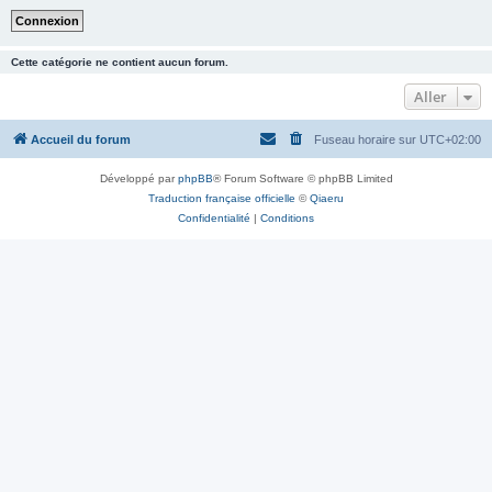
Cette catégorie ne contient aucun forum.
Aller
Accueil du forum
Fuseau horaire sur
UTC+02:00
Développé par
phpBB
® Forum Software © phpBB Limited
Traduction française officielle
©
Qiaeru
Confidentialité
|
Conditions