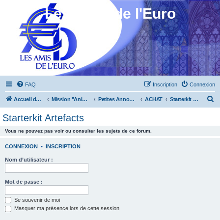
Les Amis de l'Euro
FAQ
Inscription
Connexion
R
Accueil du forum
Mission "Animation"
Petites Annonces
ACHAT
Starterkit Artefacts
e
Starterkit Artefacts
c
Vous ne pouvez pas voir ou consulter les sujets de ce forum.
h
e
CONNEXION
•
INSCRIPTION
r
Nom d’utilisateur :
c
h
Mot de passe :
e
Se souvenir de moi
r
Masquer ma présence lors de cette session