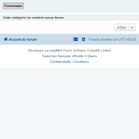
Cette catégorie ne contient aucun forum.
Aller
Accueil du forum
Fuseau horaire sur
UTC+02:00
Développé par
phpBB
® Forum Software © phpBB Limited
Traduction française officielle
©
Qiaeru
Confidentialité
|
Conditions