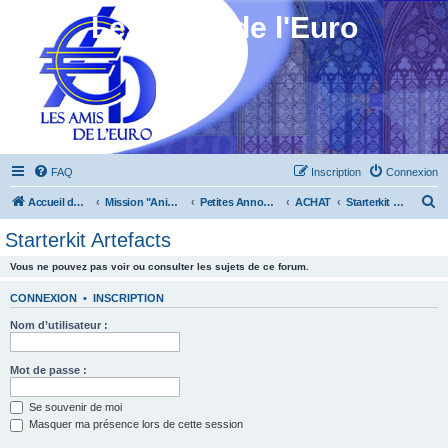
Les Amis de l'Euro
FAQ
Inscription
Connexion
R
Accueil du forum
Mission "Animation"
Petites Annonces
ACHAT
Starterkit Artefacts
e
Starterkit Artefacts
c
Vous ne pouvez pas voir ou consulter les sujets de ce forum.
h
e
CONNEXION
•
INSCRIPTION
r
Nom d’utilisateur :
c
h
Mot de passe :
e
Se souvenir de moi
r
Masquer ma présence lors de cette session