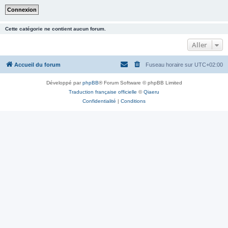
Cette catégorie ne contient aucun forum.
Aller
Accueil du forum
Fuseau horaire sur
UTC+02:00
Développé par
phpBB
® Forum Software © phpBB Limited
Traduction française officielle
©
Qiaeru
Confidentialité
|
Conditions