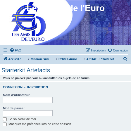
Les Amis de l'Euro
FAQ
Inscription
Connexion
R
Accueil du forum
Mission "Animation"
Petites Annonces
ACHAT
Starterkit Artefacts
e
Starterkit Artefacts
c
Vous ne pouvez pas voir ou consulter les sujets de ce forum.
h
e
CONNEXION
•
INSCRIPTION
r
Nom d’utilisateur :
c
h
Mot de passe :
e
Se souvenir de moi
r
Masquer ma présence lors de cette session