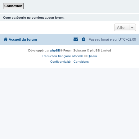
Cette catégorie ne contient aucun forum.
Aller
Accueil du forum
Fuseau horaire sur
UTC+02:00
Développé par
phpBB
® Forum Software © phpBB Limited
Traduction française officielle
©
Qiaeru
Confidentialité
|
Conditions