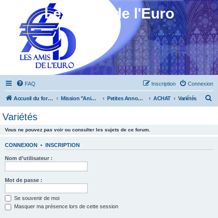
Les Amis de l'Euro
FAQ
Inscription
Connexion
R
Accueil du forum
Mission "Animation"
Petites Annonces
ACHAT
Variétés
e
Variétés
c
Vous ne pouvez pas voir ou consulter les sujets de ce forum.
h
e
CONNEXION
•
INSCRIPTION
r
Nom d’utilisateur :
c
h
Mot de passe :
e
Se souvenir de moi
r
Masquer ma présence lors de cette session