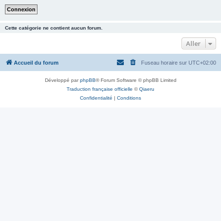
Cette catégorie ne contient aucun forum.
Aller
Accueil du forum
Fuseau horaire sur
UTC+02:00
Développé par
phpBB
® Forum Software © phpBB Limited
Traduction française officielle
©
Qiaeru
Confidentialité
|
Conditions