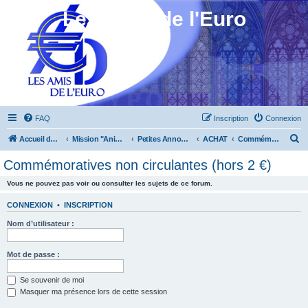
Les Amis de l'Euro
FAQ
Inscription
Connexion
R
Accueil du forum
Mission "Animation"
Petites Annonces
ACHAT
Commémoratives non circulantes (hors 2 €)
e
Commémoratives non circulantes (hors 2 €)
c
Vous ne pouvez pas voir ou consulter les sujets de ce forum.
h
e
CONNEXION
•
INSCRIPTION
r
Nom d’utilisateur :
c
h
Mot de passe :
e
Se souvenir de moi
r
Masquer ma présence lors de cette session