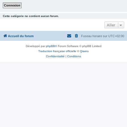
Cette catégorie ne contient aucun forum.
Aller
Accueil du forum
Fuseau horaire sur
UTC+02:00
Développé par
phpBB
® Forum Software © phpBB Limited
Traduction française officielle
©
Qiaeru
Confidentialité
|
Conditions