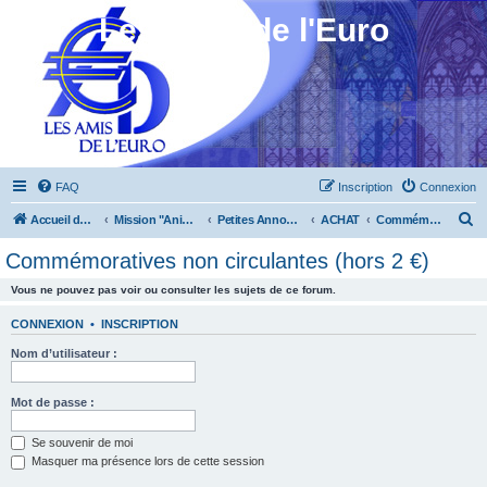
Les Amis de l'Euro
FAQ
Inscription
Connexion
R
Accueil du forum
Mission "Animation"
Petites Annonces
ACHAT
Commémoratives non circulantes (hors 2 €)
e
Commémoratives non circulantes (hors 2 €)
c
Vous ne pouvez pas voir ou consulter les sujets de ce forum.
h
e
CONNEXION
•
INSCRIPTION
r
Nom d’utilisateur :
c
h
Mot de passe :
e
Se souvenir de moi
r
Masquer ma présence lors de cette session