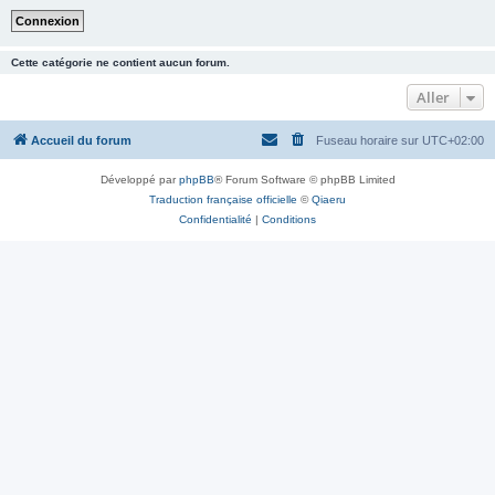
Cette catégorie ne contient aucun forum.
Aller
Accueil du forum
Fuseau horaire sur
UTC+02:00
Développé par
phpBB
® Forum Software © phpBB Limited
Traduction française officielle
©
Qiaeru
Confidentialité
|
Conditions