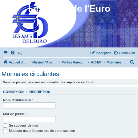
Les Amis de l'Euro
FAQ
Inscription
Connexion
R
Accueil du forum
Mission "Animation"
Petites Annonces
ACHAT
Monnaies circulantes
e
Monnaies circulantes
c
Vous ne pouvez pas voir ou consulter les sujets de ce forum.
h
e
CONNEXION
•
INSCRIPTION
r
Nom d’utilisateur :
c
h
Mot de passe :
e
Se souvenir de moi
r
Masquer ma présence lors de cette session