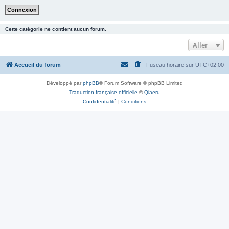
Cette catégorie ne contient aucun forum.
Aller
Accueil du forum
Fuseau horaire sur
UTC+02:00
Développé par
phpBB
® Forum Software © phpBB Limited
Traduction française officielle
©
Qiaeru
Confidentialité
|
Conditions