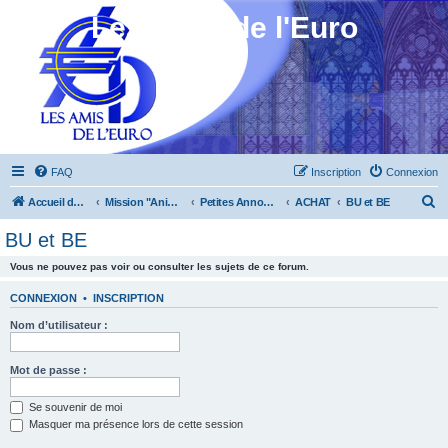
Les Amis de l'Euro
FAQ
Inscription
Connexion
R
Accueil du forum
Mission "Animation"
Petites Annonces
ACHAT
BU et BE
e
BU et BE
c
Vous ne pouvez pas voir ou consulter les sujets de ce forum.
h
e
CONNEXION
•
INSCRIPTION
r
Nom d’utilisateur :
c
h
Mot de passe :
e
Se souvenir de moi
r
Masquer ma présence lors de cette session