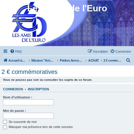
Les Amis de l'Euro
FAQ
Inscription
Connexion
R
Accueil du forum
Mission "Animation"
Petites Annonces
ACHAT
2 € commémoratives
e
2 € commémoratives
c
Vous ne pouvez pas voir ou consulter les sujets de ce forum.
h
e
CONNEXION
•
INSCRIPTION
r
Nom d’utilisateur :
c
h
Mot de passe :
e
Se souvenir de moi
r
Masquer ma présence lors de cette session