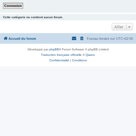
Cette catégorie ne contient aucun forum.
Aller
Accueil du forum
Fuseau horaire sur
UTC+02:00
Développé par
phpBB
® Forum Software © phpBB Limited
Traduction française officielle
©
Qiaeru
Confidentialité
|
Conditions