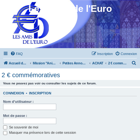
Les Amis de l'Euro
FAQ
Inscription
Connexion
R
Accueil du forum
Mission "Animation"
Petites Annonces
ACHAT
2 € commémoratives
e
2 € commémoratives
c
Vous ne pouvez pas voir ou consulter les sujets de ce forum.
h
e
CONNEXION
•
INSCRIPTION
r
Nom d’utilisateur :
c
h
Mot de passe :
e
Se souvenir de moi
r
Masquer ma présence lors de cette session