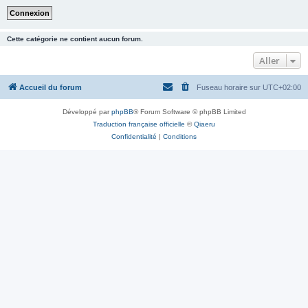
Cette catégorie ne contient aucun forum.
Aller
Accueil du forum
Fuseau horaire sur
UTC+02:00
Développé par
phpBB
® Forum Software © phpBB Limited
Traduction française officielle
©
Qiaeru
Confidentialité
|
Conditions