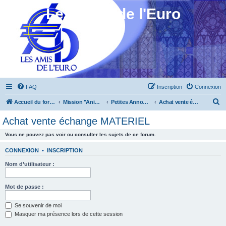
Les Amis de l'Euro
FAQ
Inscription
Connexion
R
Accueil du forum
Mission "Animation"
Petites Annonces
Achat vente échange MATERIEL
e
Achat vente échange MATERIEL
c
Vous ne pouvez pas voir ou consulter les sujets de ce forum.
h
e
CONNEXION
•
INSCRIPTION
r
Nom d’utilisateur :
c
h
Mot de passe :
e
Se souvenir de moi
r
Masquer ma présence lors de cette session