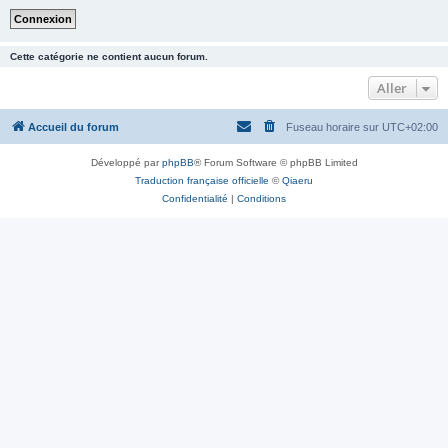
Cette catégorie ne contient aucun forum.
Aller
Accueil du forum
Fuseau horaire sur
UTC+02:00
Développé par
phpBB
® Forum Software © phpBB Limited
Traduction française officielle
©
Qiaeru
Confidentialité
|
Conditions