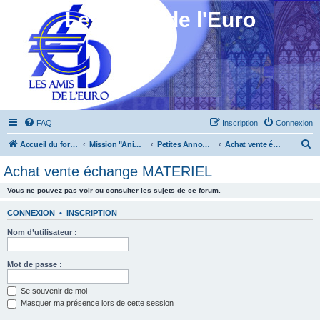
Les Amis de l'Euro
FAQ
Inscription
Connexion
R
Accueil du forum
Mission "Animation"
Petites Annonces
Achat vente échange MATERIEL
e
Achat vente échange MATERIEL
c
Vous ne pouvez pas voir ou consulter les sujets de ce forum.
h
e
CONNEXION
•
INSCRIPTION
r
Nom d’utilisateur :
c
h
Mot de passe :
e
Se souvenir de moi
r
Masquer ma présence lors de cette session