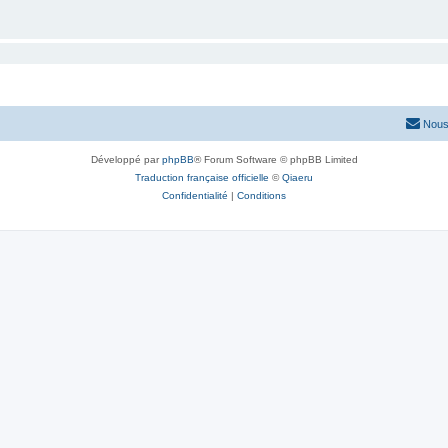
Nous
Développé par
phpBB
® Forum Software © phpBB Limited
Traduction française officielle
©
Qiaeru
Confidentialité
|
Conditions