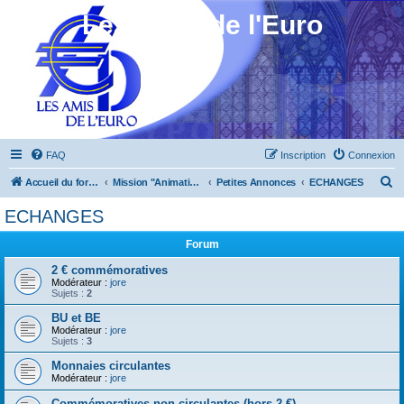
Les Amis de l'Euro
FAQ
Inscription
Connexion
R
Accueil du forum
Mission "Animation"
Petites Annonces
ECHANGES
e
ECHANGES
c
Forum
h
e
2 € commémoratives
Modérateur :
jore
r
Sujets :
2
c
BU et BE
Modérateur :
jore
h
Sujets :
3
e
Monnaies circulantes
r
Modérateur :
jore
Commémoratives non circulantes (hors 2 €)