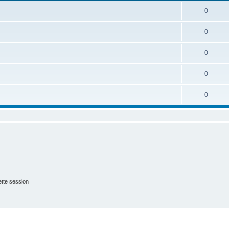
0
0
0
0
0
tte session