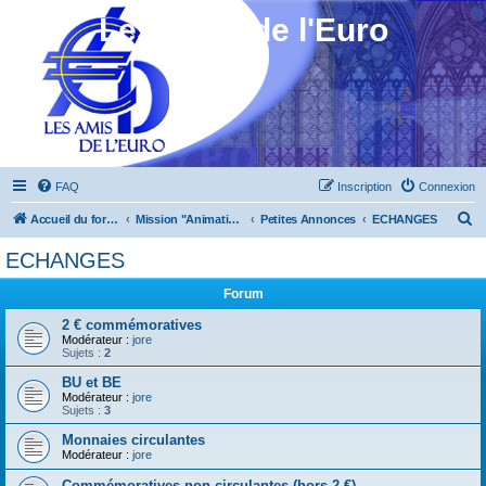
Les Amis de l'Euro
FAQ
Inscription
Connexion
R
Accueil du forum
Mission "Animation"
Petites Annonces
ECHANGES
e
ECHANGES
c
Forum
h
e
2 € commémoratives
Modérateur :
jore
r
Sujets :
2
c
BU et BE
Modérateur :
jore
h
Sujets :
3
e
Monnaies circulantes
r
Modérateur :
jore
Commémoratives non circulantes (hors 2 €)