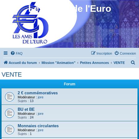
Les Amis de l'Euro
FAQ
Inscription
Connexion
R
Accueil du forum
Mission "Animation"
Petites Annonces
VENTE
e
VENTE
c
Forum
h
e
2 € commémoratives
Modérateur :
jore
r
Sujets :
13
c
BU et BE
Modérateur :
jore
h
Sujets :
24
e
Monnaies circulantes
r
Modérateur :
jore
Sujets :
1