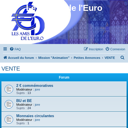
Les Amis de l'Euro
FAQ
Inscription
Connexion
R
Accueil du forum
Mission "Animation"
Petites Annonces
VENTE
e
VENTE
c
Forum
h
e
2 € commémoratives
Modérateur :
jore
r
Sujets :
13
c
BU et BE
Modérateur :
jore
h
Sujets :
24
e
Monnaies circulantes
r
Modérateur :
jore
Sujets :
1