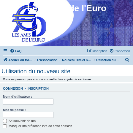
Les Amis de l'Euro
FAQ
Inscription
Connexion
R
Accueil du forum
L'Association
Nouveau site et nouveau forum
Utilisation du nouveau site
e
Utilisation du nouveau site
c
Vous ne pouvez pas voir ou consulter les sujets de ce forum.
h
e
CONNEXION
•
INSCRIPTION
r
Nom d’utilisateur :
c
h
Mot de passe :
e
Se souvenir de moi
r
Masquer ma présence lors de cette session