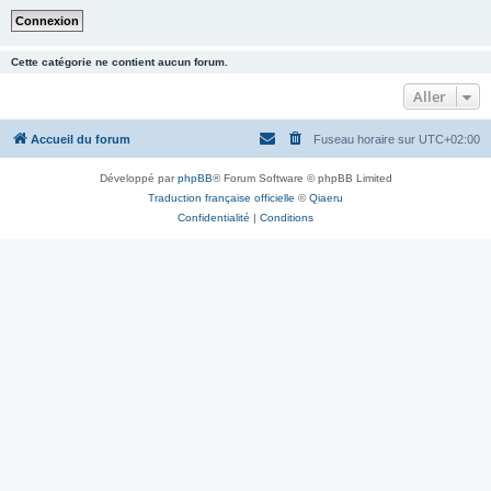
Cette catégorie ne contient aucun forum.
Aller
Accueil du forum
Fuseau horaire sur
UTC+02:00
Développé par
phpBB
® Forum Software © phpBB Limited
Traduction française officielle
©
Qiaeru
Confidentialité
|
Conditions