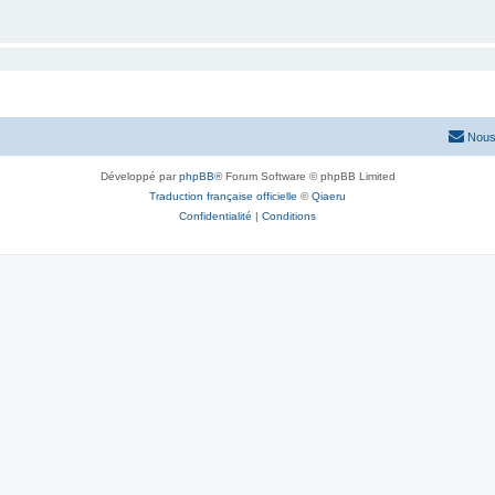
Nous
Développé par
phpBB
® Forum Software © phpBB Limited
Traduction française officielle
©
Qiaeru
Confidentialité
|
Conditions