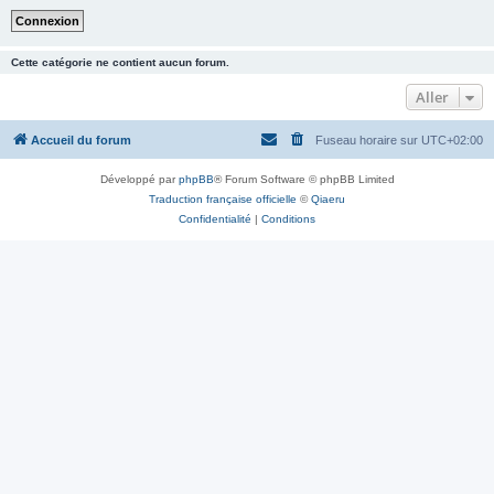
Cette catégorie ne contient aucun forum.
Aller
Accueil du forum
Fuseau horaire sur
UTC+02:00
Développé par
phpBB
® Forum Software © phpBB Limited
Traduction française officielle
©
Qiaeru
Confidentialité
|
Conditions