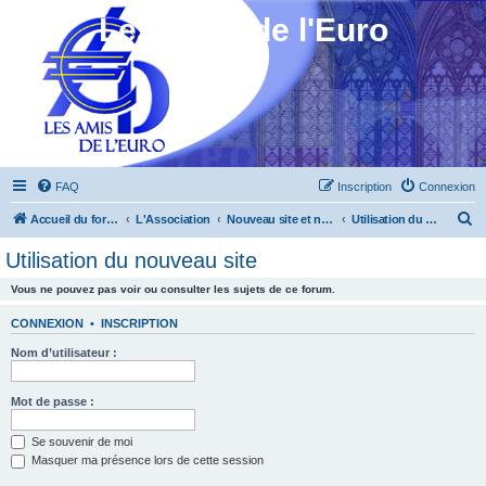
Les Amis de l'Euro
FAQ
Inscription
Connexion
R
Accueil du forum
L'Association
Nouveau site et nouveau forum
Utilisation du nouveau site
e
Utilisation du nouveau site
c
Vous ne pouvez pas voir ou consulter les sujets de ce forum.
h
e
CONNEXION
•
INSCRIPTION
r
Nom d’utilisateur :
c
h
Mot de passe :
e
Se souvenir de moi
r
Masquer ma présence lors de cette session