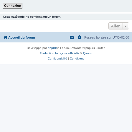
Cette catégorie ne contient aucun forum.
Aller
Accueil du forum
Fuseau horaire sur
UTC+02:00
Développé par
phpBB
® Forum Software © phpBB Limited
Traduction française officielle
©
Qiaeru
Confidentialité
|
Conditions