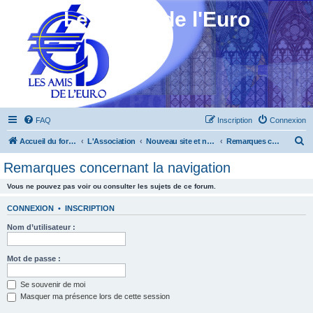
Les Amis de l'Euro
FAQ
Inscription
Connexion
R
Accueil du forum
L'Association
Nouveau site et nouveau forum
Remarques concernant la navigation
e
Remarques concernant la navigation
c
Vous ne pouvez pas voir ou consulter les sujets de ce forum.
h
e
CONNEXION
•
INSCRIPTION
r
Nom d’utilisateur :
c
h
Mot de passe :
e
Se souvenir de moi
r
Masquer ma présence lors de cette session