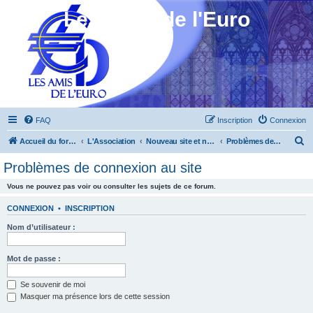
Les Amis de l'Euro
FAQ
Inscription
Connexion
R
Accueil du forum
L'Association
Nouveau site et nouveau forum
Problèmes de connexion au site
e
Problèmes de connexion au site
c
Vous ne pouvez pas voir ou consulter les sujets de ce forum.
h
e
CONNEXION
•
INSCRIPTION
r
Nom d’utilisateur :
c
h
Mot de passe :
e
Se souvenir de moi
r
Masquer ma présence lors de cette session