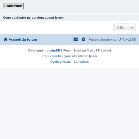
Cette catégorie ne contient aucun forum.
Aller
Accueil du forum
Fuseau horaire sur
UTC+02:00
Développé par
phpBB
® Forum Software © phpBB Limited
Traduction française officielle
©
Qiaeru
Confidentialité
|
Conditions