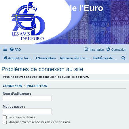
Les Amis de l'Euro
FAQ
Inscription
Connexion
R
Accueil du forum
L'Association
Nouveau site et nouveau forum
Problèmes de connexion au site
e
Problèmes de connexion au site
c
Vous ne pouvez pas voir ou consulter les sujets de ce forum.
h
e
CONNEXION
•
INSCRIPTION
r
Nom d’utilisateur :
c
h
Mot de passe :
e
Se souvenir de moi
r
Masquer ma présence lors de cette session