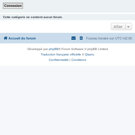
Cette catégorie ne contient aucun forum.
Aller
Accueil du forum
Fuseau horaire sur
UTC+02:00
Développé par
phpBB
® Forum Software © phpBB Limited
Traduction française officielle
©
Qiaeru
Confidentialité
|
Conditions