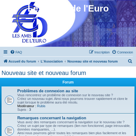
Les Amis de l'Euro
FAQ
Inscription
Connexion
R
Accueil du forum
L'Association
Nouveau site et nouveau forum
e
Nouveau site et nouveau forum
c
Forum
h
e
Problèmes de connexion au site
Vous rencontrez un problème de connexion sur le nouveau site ?
r
Créez un nouveau sujet. Ainsi nous pourrons trouver rapidement et clore le
sujet lorsque le problème aura été résolu.
c
Modérateur :
Rubis
Sujets :
3
h
Remarques concernant la navigation
e
Vous avez des remarques concernant la navigation sur le nouveau site ?
Créez un sujet par type de remarques (lien non fonctionnel, page introuvable,
r
données manquantes, ...).
Ainsi nous pourrons gérer toutes les remarques bien plus facilement et les