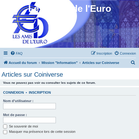
Les Amis de l'Euro
FAQ
Inscription
Connexion
R
Accueil du forum
Mission "Information"
Articles sur Coiniverse
e
Articles sur Coiniverse
c
Vous ne pouvez pas voir ou consulter les sujets de ce forum.
h
e
CONNEXION
•
INSCRIPTION
r
Nom d’utilisateur :
c
h
Mot de passe :
e
Se souvenir de moi
r
Masquer ma présence lors de cette session