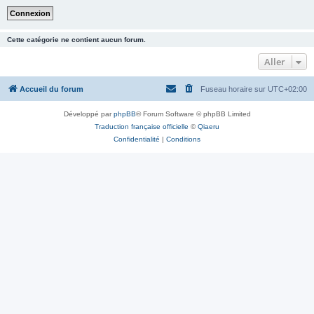
Cette catégorie ne contient aucun forum.
Aller
Accueil du forum
Fuseau horaire sur
UTC+02:00
Développé par
phpBB
® Forum Software © phpBB Limited
Traduction française officielle
©
Qiaeru
Confidentialité
|
Conditions