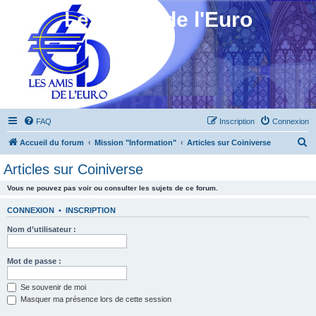
Les Amis de l'Euro
FAQ
Inscription
Connexion
R
Accueil du forum
Mission "Information"
Articles sur Coiniverse
e
Articles sur Coiniverse
c
Vous ne pouvez pas voir ou consulter les sujets de ce forum.
h
e
CONNEXION
•
INSCRIPTION
r
Nom d’utilisateur :
c
h
Mot de passe :
e
Se souvenir de moi
r
Masquer ma présence lors de cette session