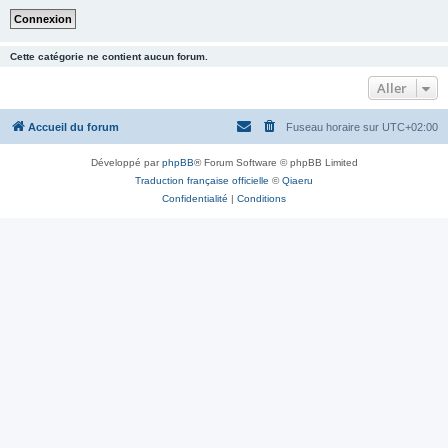
Cette catégorie ne contient aucun forum.
Aller
Accueil du forum
Fuseau horaire sur
UTC+02:00
Développé par
phpBB
® Forum Software © phpBB Limited
Traduction française officielle
©
Qiaeru
Confidentialité
|
Conditions