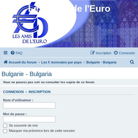
Les Amis de l'Euro
FAQ
Inscription
Connexion
R
Accueil du forum
Les € monnaies par pays
Bulgarie - Bulgaria
e
Bulgarie - Bulgaria
c
Vous ne pouvez pas voir ou consulter les sujets de ce forum.
h
e
CONNEXION
•
INSCRIPTION
r
Nom d’utilisateur :
c
h
Mot de passe :
e
Se souvenir de moi
r
Masquer ma présence lors de cette session