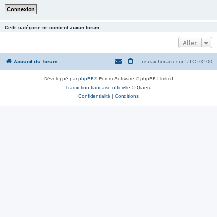
Cette catégorie ne contient aucun forum.
Aller
Accueil du forum
Fuseau horaire sur
UTC+02:00
Développé par
phpBB
® Forum Software © phpBB Limited
Traduction française officielle
©
Qiaeru
Confidentialité
|
Conditions