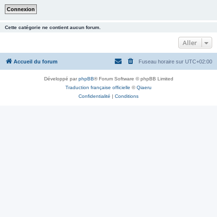
Cette catégorie ne contient aucun forum.
Aller
Accueil du forum
Fuseau horaire sur
UTC+02:00
Développé par
phpBB
® Forum Software © phpBB Limited
Traduction française officielle
©
Qiaeru
Confidentialité
|
Conditions