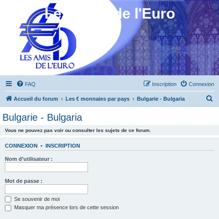
Les Amis de l'Euro
FAQ
Inscription
Connexion
R
Accueil du forum
Les € monnaies par pays
Bulgarie - Bulgaria
e
Bulgarie - Bulgaria
c
Vous ne pouvez pas voir ou consulter les sujets de ce forum.
h
e
CONNEXION
•
INSCRIPTION
r
Nom d’utilisateur :
c
h
Mot de passe :
e
Se souvenir de moi
r
Masquer ma présence lors de cette session