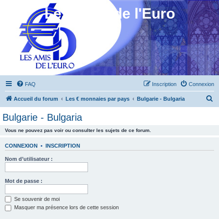
Les Amis de l'Euro
FAQ
Inscription
Connexion
R
Accueil du forum
Les € monnaies par pays
Bulgarie - Bulgaria
e
Bulgarie - Bulgaria
c
Vous ne pouvez pas voir ou consulter les sujets de ce forum.
h
e
CONNEXION
•
INSCRIPTION
r
Nom d’utilisateur :
c
h
Mot de passe :
e
Se souvenir de moi
r
Masquer ma présence lors de cette session