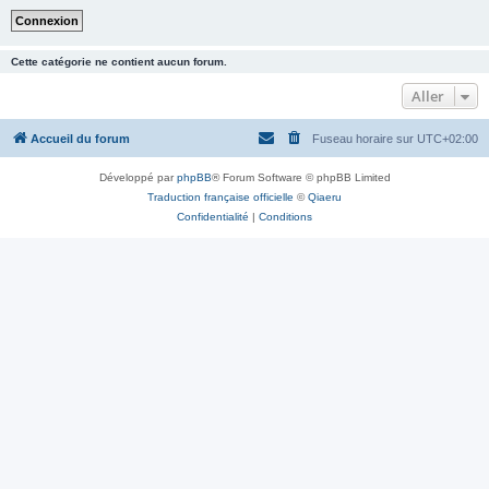
Cette catégorie ne contient aucun forum.
Aller
Accueil du forum
Fuseau horaire sur
UTC+02:00
Développé par
phpBB
® Forum Software © phpBB Limited
Traduction française officielle
©
Qiaeru
Confidentialité
|
Conditions