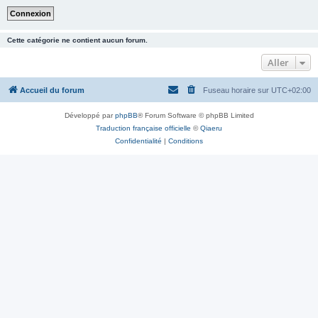
Cette catégorie ne contient aucun forum.
Aller
Accueil du forum
Fuseau horaire sur
UTC+02:00
Développé par
phpBB
® Forum Software © phpBB Limited
Traduction française officielle
©
Qiaeru
Confidentialité
|
Conditions