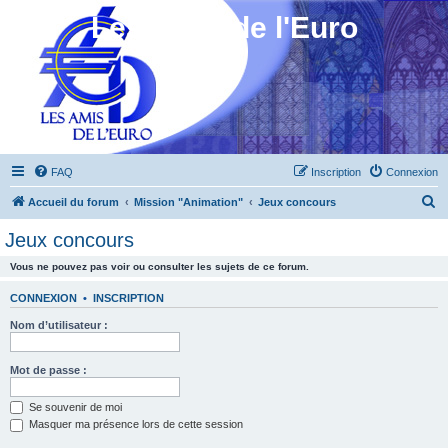
Les Amis de l'Euro
FAQ
Inscription
Connexion
R
Accueil du forum
Mission "Animation"
Jeux concours
e
Jeux concours
c
Vous ne pouvez pas voir ou consulter les sujets de ce forum.
h
e
CONNEXION
•
INSCRIPTION
r
Nom d’utilisateur :
c
h
Mot de passe :
e
Se souvenir de moi
r
Masquer ma présence lors de cette session