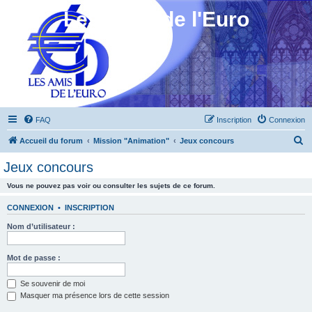
Les Amis de l'Euro
FAQ
Inscription
Connexion
R
Accueil du forum
Mission "Animation"
Jeux concours
e
Jeux concours
c
Vous ne pouvez pas voir ou consulter les sujets de ce forum.
h
e
CONNEXION
•
INSCRIPTION
r
Nom d’utilisateur :
c
h
Mot de passe :
e
Se souvenir de moi
r
Masquer ma présence lors de cette session