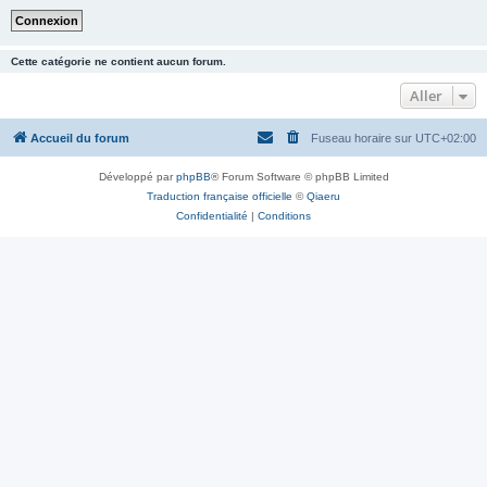
Cette catégorie ne contient aucun forum.
Aller
Accueil du forum
Fuseau horaire sur
UTC+02:00
Développé par
phpBB
® Forum Software © phpBB Limited
Traduction française officielle
©
Qiaeru
Confidentialité
|
Conditions