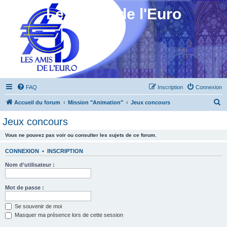
Les Amis de l'Euro
FAQ
Inscription
Connexion
R
Accueil du forum
Mission "Animation"
Jeux concours
e
Jeux concours
c
Vous ne pouvez pas voir ou consulter les sujets de ce forum.
h
e
CONNEXION
•
INSCRIPTION
r
Nom d’utilisateur :
c
h
Mot de passe :
e
Se souvenir de moi
r
Masquer ma présence lors de cette session