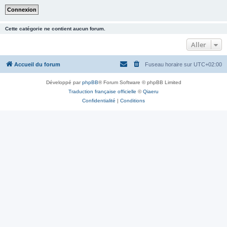
Cette catégorie ne contient aucun forum.
Aller
Accueil du forum
Fuseau horaire sur
UTC+02:00
Développé par
phpBB
® Forum Software © phpBB Limited
Traduction française officielle
©
Qiaeru
Confidentialité
|
Conditions