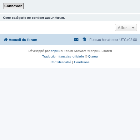
Cette catégorie ne contient aucun forum.
Aller
Accueil du forum
Fuseau horaire sur
UTC+02:00
Développé par
phpBB
® Forum Software © phpBB Limited
Traduction française officielle
©
Qiaeru
Confidentialité
|
Conditions