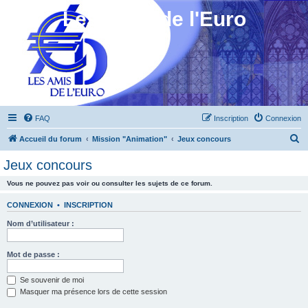
Les Amis de l'Euro
FAQ
Inscription
Connexion
R
Accueil du forum
Mission "Animation"
Jeux concours
e
Jeux concours
c
Vous ne pouvez pas voir ou consulter les sujets de ce forum.
h
e
CONNEXION
•
INSCRIPTION
r
Nom d’utilisateur :
c
h
Mot de passe :
e
Se souvenir de moi
r
Masquer ma présence lors de cette session