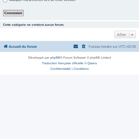
Cette catégorie ne contient aucun forum.
Aller
Accueil du forum
Fuseau horaire sur
UTC+02:00
Développé par
phpBB
® Forum Software © phpBB Limited
Traduction française officielle
©
Qiaeru
Confidentialité
|
Conditions