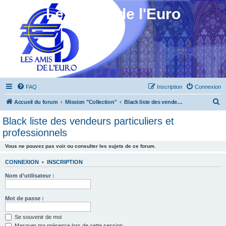
Les Amis de l'Euro
FAQ
Inscription
Connexion
R
Accueil du forum
Mission "Collection"
Black liste des vendeurs particuliers et professionnels
e
Black liste des vendeurs particuliers et
c
professionnels
h
Vous ne pouvez pas voir ou consulter les sujets de ce forum.
e
r
CONNEXION
•
INSCRIPTION
c
Nom d’utilisateur :
h
Mot de passe :
e
r
Se souvenir de moi
Masquer ma présence lors de cette session