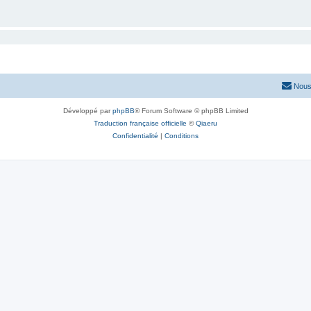
Nous
Développé par
phpBB
® Forum Software © phpBB Limited
Traduction française officielle
©
Qiaeru
Confidentialité
|
Conditions