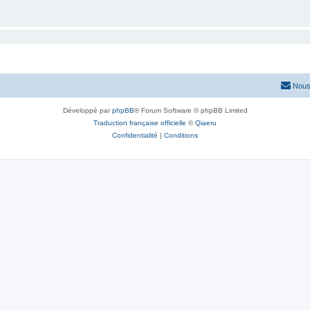
Nous
Développé par
phpBB
® Forum Software © phpBB Limited
Traduction française officielle
©
Qiaeru
Confidentialité
|
Conditions