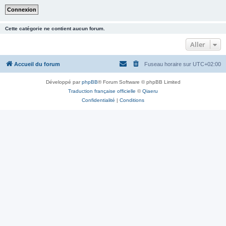
Cette catégorie ne contient aucun forum.
Aller
Accueil du forum
Fuseau horaire sur
UTC+02:00
Développé par
phpBB
® Forum Software © phpBB Limited
Traduction française officielle
©
Qiaeru
Confidentialité
|
Conditions