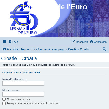
Les Amis de l'Euro
FAQ
Inscription
Connexion
R
Accueil du forum
Les € monnaies par pays
Croatie - Croatia
e
Croatie - Croatia
c
Vous ne pouvez pas voir ou consulter les sujets de ce forum.
h
e
CONNEXION
•
INSCRIPTION
r
Nom d’utilisateur :
c
h
Mot de passe :
e
Se souvenir de moi
r
Masquer ma présence lors de cette session