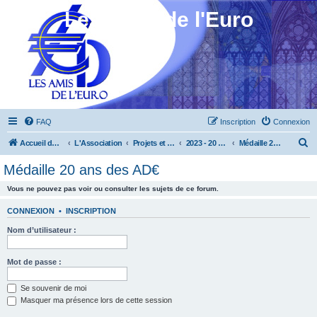
Les Amis de l'Euro
FAQ
Inscription
Connexion
R
Accueil du forum
L'Association
Projets et réalisations
2023 - 20 ans des AD€
Médaille 20 ans des AD€
e
Médaille 20 ans des AD€
c
Vous ne pouvez pas voir ou consulter les sujets de ce forum.
h
e
CONNEXION
•
INSCRIPTION
r
Nom d’utilisateur :
c
h
Mot de passe :
e
Se souvenir de moi
r
Masquer ma présence lors de cette session