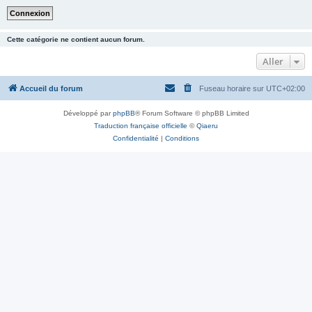
Cette catégorie ne contient aucun forum.
Aller
Accueil du forum
Fuseau horaire sur
UTC+02:00
Développé par
phpBB
® Forum Software © phpBB Limited
Traduction française officielle
©
Qiaeru
Confidentialité
|
Conditions