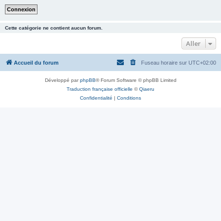
Cette catégorie ne contient aucun forum.
Aller
Accueil du forum
Fuseau horaire sur
UTC+02:00
Développé par
phpBB
® Forum Software © phpBB Limited
Traduction française officielle
©
Qiaeru
Confidentialité
|
Conditions