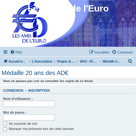
Les Amis de l'Euro
FAQ
Inscription
Connexion
R
Accueil du forum
L'Association
Projets et réalisations
2023 - 20 ans des AD€
Médaille 20 ans des AD€
e
Médaille 20 ans des AD€
c
Vous ne pouvez pas voir ou consulter les sujets de ce forum.
h
e
CONNEXION
•
INSCRIPTION
r
Nom d’utilisateur :
c
h
Mot de passe :
e
Se souvenir de moi
r
Masquer ma présence lors de cette session