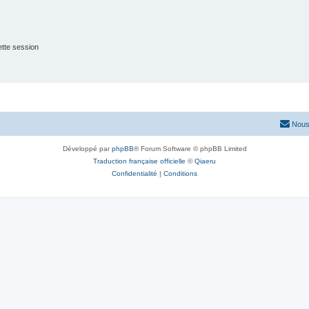
tte session
Nous
Développé par
phpBB
® Forum Software © phpBB Limited
Traduction française officielle
©
Qiaeru
Confidentialité
|
Conditions