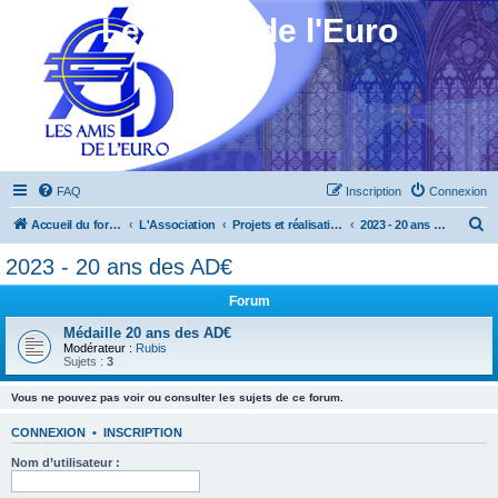
Les Amis de l'Euro
FAQ
Inscription
Connexion
R
Accueil du forum
L'Association
Projets et réalisations
2023 - 20 ans des AD€
e
2023 - 20 ans des AD€
c
Forum
h
e
Médaille 20 ans des AD€
Modérateur :
Rubis
r
Sujets :
3
c
Vous ne pouvez pas voir ou consulter les sujets de ce forum.
h
CONNEXION
•
INSCRIPTION
e
Nom d’utilisateur :
r