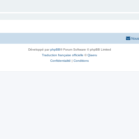
Nous
Développé par
phpBB
® Forum Software © phpBB Limited
Traduction française officielle
©
Qiaeru
Confidentialité
|
Conditions