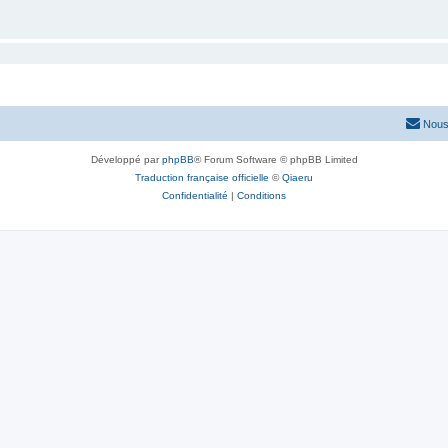
Nous
Développé par
phpBB
® Forum Software © phpBB Limited
Traduction française officielle
©
Qiaeru
Confidentialité
|
Conditions